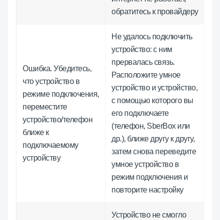
обратитесь к провайдеру
Не удалось подключить
устройство: с ним
прервалась связь.
Ошибка. Убедитесь,
Расположите умное
что устройство в
устройство и устройство,
режиме подключения,
с помощью которого вы
переместите
его подключаете
устройство/телефон
(телефон, SberBox или
ближе к
др.), ближе другу к другу,
подключаемому
затем снова переведите
устройству
умное устройство в
режим подключения и
повторите настройку
Устройство не смогло