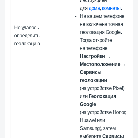
инструкцией
для
дома
,
комнаты
.
На вашем телефоне
не включена точная
Не удалось
геолокация Google.
определить
Тогда откройте
геолокацию
на телефоне
Настройки
→
Местоположение
→
Сервисы
геолокации
(на устройстве Pixel)
или
Геолокация
Google
(на устройстве Honor,
Huawei или
Samsung), затем
выберите
Сервисы