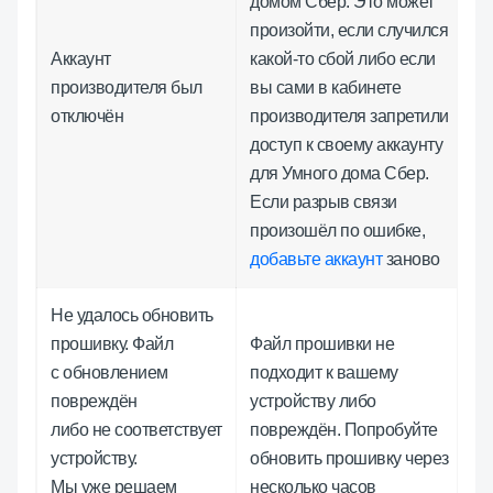
домом Сбер. Это может
произойти, если случился
Аккаунт
какой-то сбой либо если
производителя был
вы сами в кабинете
отключён
производителя запретили
доступ к своему аккаунту
для Умного дома Сбер.
Если разрыв связи
произошёл по ошибке,
добавьте аккаунт
заново
Не удалось обновить
прошивку. Файл
Файл прошивки не
с обновлением
подходит к вашему
повреждён
устройству либо
либо не соответствует
повреждён. Попробуйте
устройству.
обновить прошивку через
Мы уже решаем
несколько часов