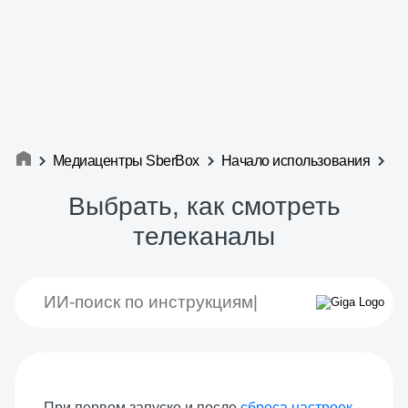
Медиацентры SberBox
Начало использования
Выбрать, как смотреть
телеканалы
При первом запуске и после
сброса настроек