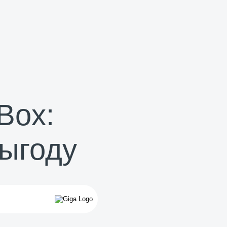
Box:
выгоду