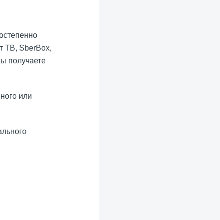
постепенно
 ТВ, SberBox,
вы получаете
ного или
ального