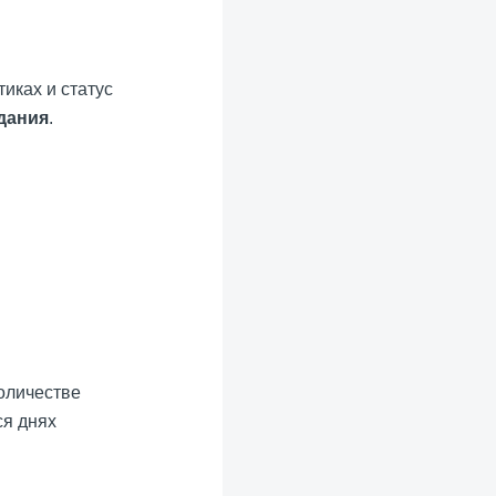
иках и статус
дания
.
оличестве
ся днях