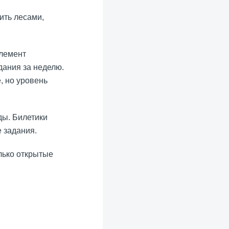
ить лесами,
элемент
дания за неделю.
, но уровень
ды. Билетики
е задания.
олько открытые