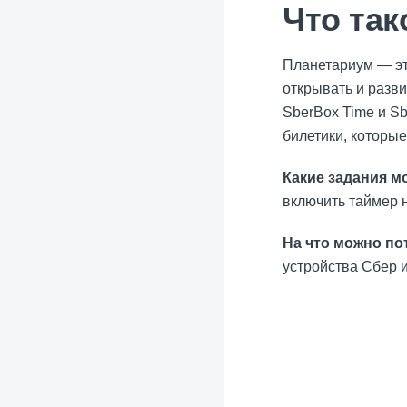
Что та
Планетариум — эт
открывать и разв
SberBox Time и S
билетики, которы
Какие задания м
включить таймер 
На что можно по
устройства Сбер 