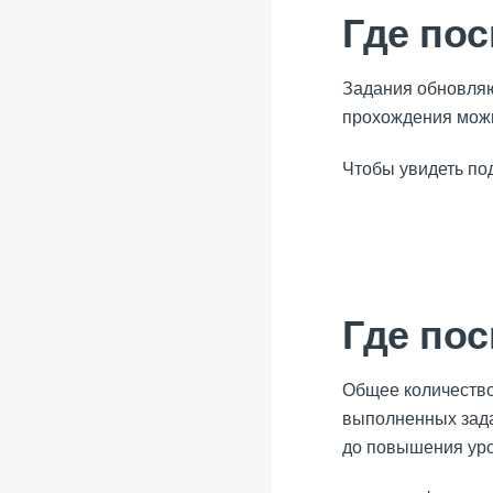
Где пос
Задания обновляю
прохождения можн
Чтобы увидеть под
Где пос
Общее количество
выполненных зада
до повышения уро