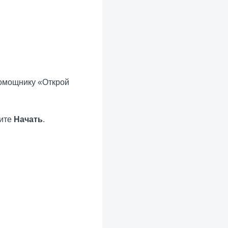
помощнику «Открой
мите
Начать
.