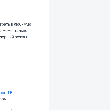
играть в любимую
ры моментально
аузерный режим
ное ТВ
.
ром.