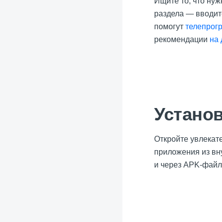
Ищите то, что ну
раздела — вводит
помогут
телепрог
рекомендации
на
Установ
Откройте увлекат
приложения из вн
и через APK-файл