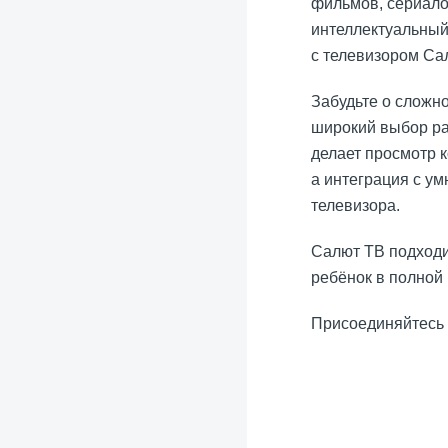
фильмов, сериалов
интеллектуальный
с телевизором Са
Забудьте о сложно
широкий выбор ра
делает просмотр к
а интеграция с у
телевизора.
Салют ТВ подходи
ребёнок в полной
Присоединяйтесь 