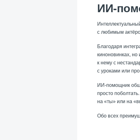
ИИ-пом
Интеллектуальный
с любимым актёро
Благодаря интег
киноновинках, но 
к нему с нестанд
с уроками или пр
ИИ-помощник обща
просто поболтать
на «ты» или на «
Обо всех преимущ