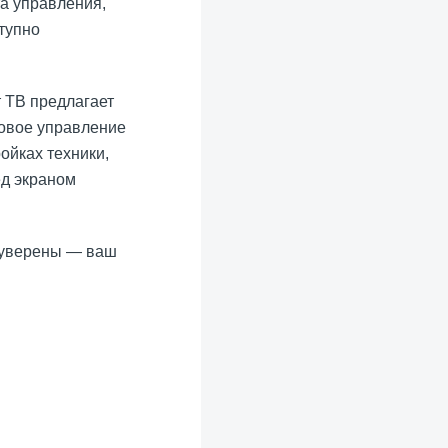
та управления,
тупно
т ТВ предлагает
совое управление
ойках техники,
ед экраном
 уверены — ваш