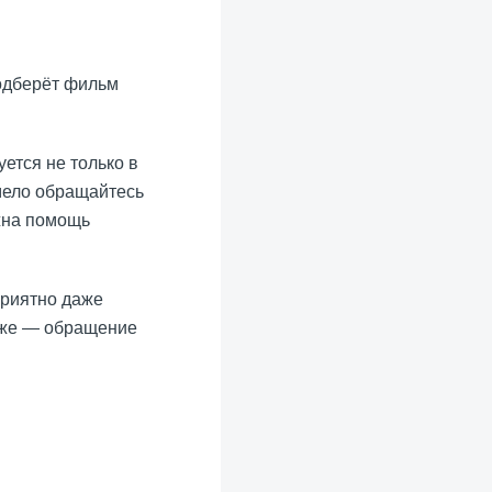
подберёт фильм
ется не только в
смело обращайтесь
жна помощь
приятно даже
лиже — обращение