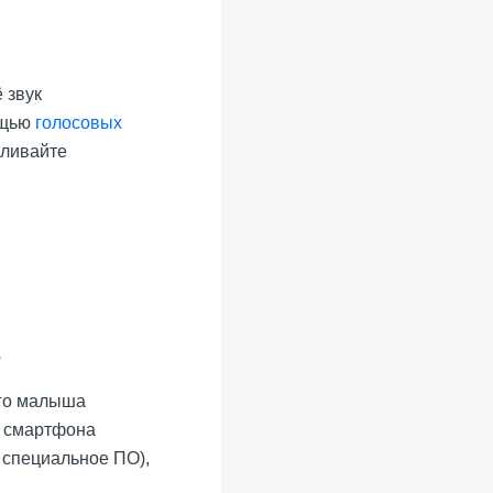
 звук
ощью
голосовых
вливайте
его малыша
 смартфона
я специальное ПО),