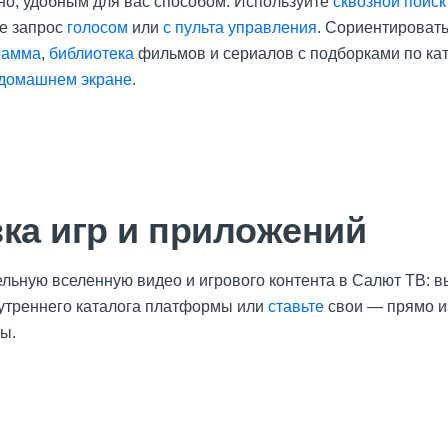
жно, удобным для вас способом. Используйте
сквозной поиск
е запрос
голосом
или
с пульта управления
. Сориентироват
рамма
,
библиотека
фильмов и сериалов с подборками по кат
 домашнем экране
.
ка игр и приложений
ельную вселенную видео и игрового контента в Салют ТВ: 
утреннего каталога платформы или
ставьте
свои — прямо и
ы.