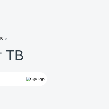
ТВ
т ТВ