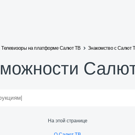
Телевизоры на платформе Салют ТВ
Знакомство с Салют 
можности Салю
На этой странице
О Салют ТВ