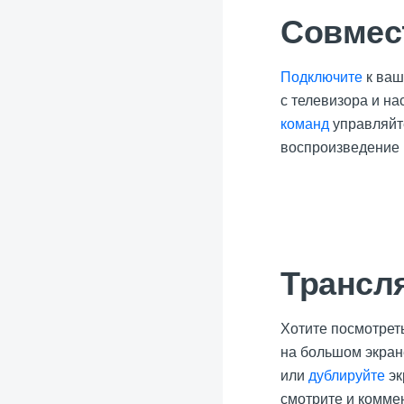
Совмес
Подключите
к ваш
с телевизора и н
команд
управляйте
воспроизведение в
Трансл
Хотите посмотрет
на большом экран
или
дублируйте
эк
смотрите и комме