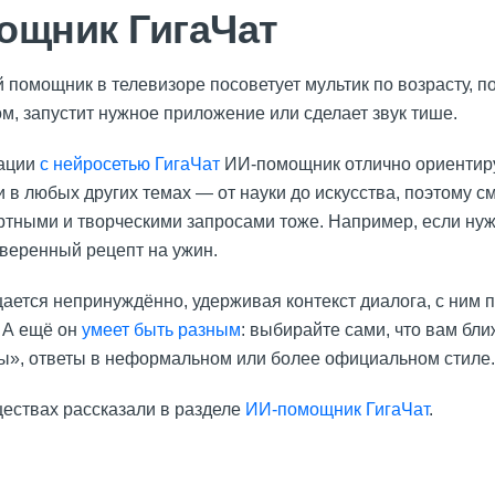
ощник ГигаЧат
 помощник в телевизоре посоветует мультик по возрасту, 
м, запустит нужное приложение или сделает звук тише.
рации
с нейросетью ГигаЧат
ИИ-помощник отлично ориентиру
и в любых других темах — от науки до искусства, поэтому 
артными и творческими запросами тоже. Например, если ну
оверенный рецепт на ужин.
ется непринуждённо, удерживая контекст диалога, с ним 
. А ещё он
умеет быть разным
: выбирайте сами, что вам б
вы», ответы в неформальном или более официальном стиле.
ествах рассказали в разделе
ИИ-помощник ГигаЧат
.