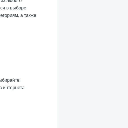
из любого
ься в выборе
егориям, а также
выбирайте
з интернета