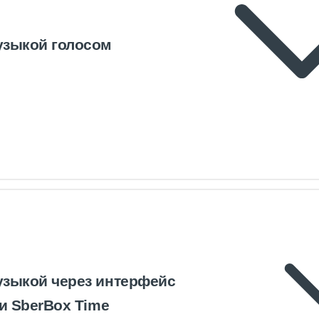
узыкой голосом
узыкой через интерфейс
ли SberBox Time