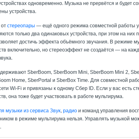
 устройствах одновременно. Музыка не прервётся и будет с
ены устройства.
 от
стереопары
— ещё одного режима совместной работы у
яются только два одинаковых устройства, при этом на них
озволяет достичь эффекта объёмного звучания. В режиме м
ств включительно, но стереоэффект не создаётся — на каж
вука.
держивают SberBoom, SberBoom Mini, SberBoom Mini 2, Sb
oom Home, SberPortal и SberBox Time. Для совместной раб
ети Wi-Fi и привязаны к одному Сбер ID. Если у вас есть с
в, она тоже будет участвовать в работе мультирума.
ля музыки из сервиса Звук
,
радио
и команд управления во
иком в режиме мультирума нельзя. Управлять музыкой мо
.