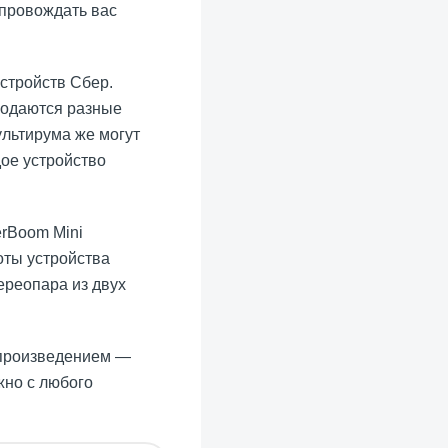
опровождать вас
стройств Сбер.
 подаются разные
ультирума же могут
дое устройство
erBoom Mini
оты устройства
тереопара из двух
спроизведением —
жно с любого