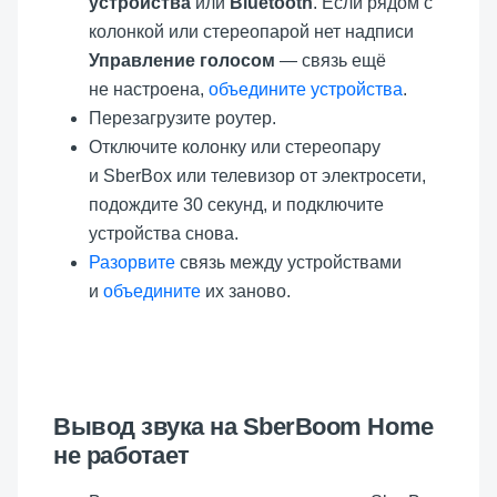
устройства
или
Bluetooth
. Если рядом с
колонкой или стереопарой нет надписи
Управление голосом
— связь ещё
не настроена,
объедините устройства
.
Перезагрузите роутер.
Отключите колонку или стереопару
и SberBox или телевизор от электросети,
подождите 30 секунд, и подключите
устройства снова.
Разорвите
связь между устройствами
и
объедините
их заново.
Вывод звука на SberBoom Home
не работает