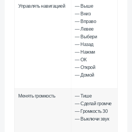
Управлять навигацией
— Выше
— Вниз
— Вправо
— Левее
— Выбери
— Назад
— Нажми
— ОК
— Открой
— Домой
Менять громкость
— Тише
— Сделай громче
— Громкость 30
— Выключи звук