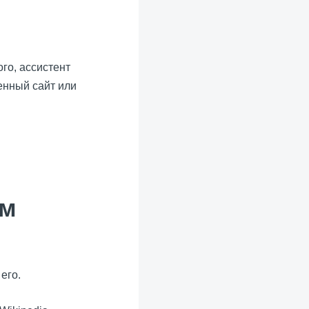
го, ассистент
енный сайт или
ом
его.