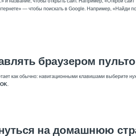
..» и название, чтобы открыть сайт. Например, «Открой сайт 
интернете» — чтобы поискать в Google. Например, «Найди п
равлять браузером пульт
отает как обычно: навигационными клавишами выберите ну
OK
.
рнуться на домашнюю стр