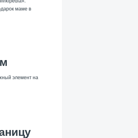
Wikipedia».
одарок маме в
ом
жный элемент на
аницу