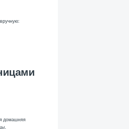
 вручную:
ницами
ся домашняя
цы.