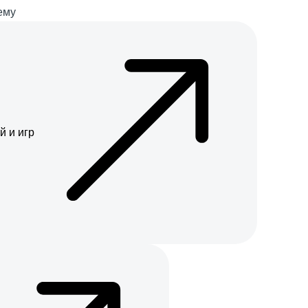
ему
й и игр