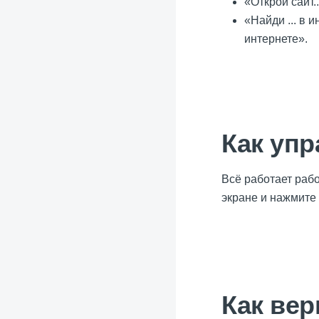
«Открой сайт.
«Найди ... в 
интернете».
Как уп
Всё работает раб
экране и нажмите
Как ве