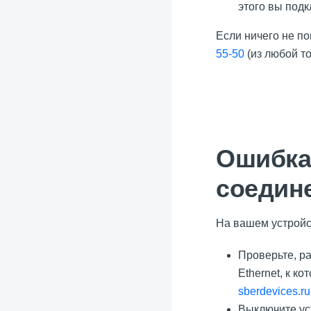
этого вы подк
Если ничего не по
55-50
(из любой т
Ошибка
соедин
На вашем устройст
Проверьте, ра
Ethernet, к к
sberdevices.ru
Выключите уст