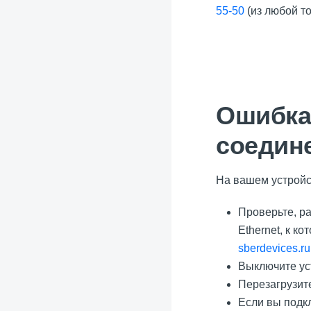
55-50
(из любой т
Ошибка
соедин
На вашем устройст
Проверьте, ра
Ethernet, к к
sberdevices.ru
Выключите уст
Перезагрузите
Если вы подкл