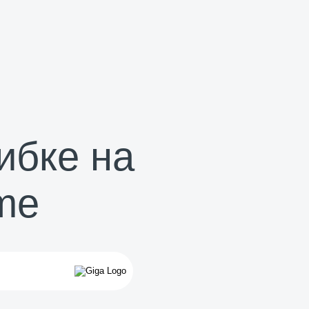
ибке на
me