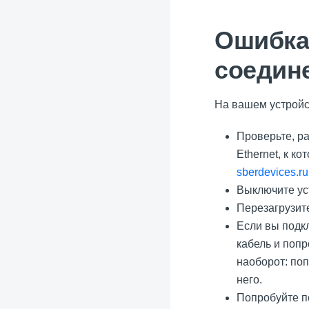
Ошибка
соедин
На вашем устройст
Проверьте, ра
Ethernet, к к
sberdevices.ru
Выключите уст
Перезагрузите
Если вы подкл
кабель и попр
наоборот: поп
него.
Попробуйте по