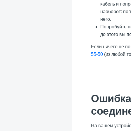
кабель и попр
наоборот: поп
него.
Попробуйте по
до этого вы п
Если ничего не по
55-50
(из любой т
Ошибка
соедин
На вашем устройст