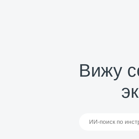
Вижу с
э