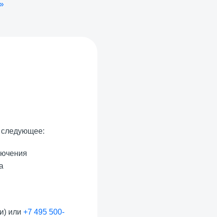
»
е следующее:
лючения
а
и) или
+7 495 500-