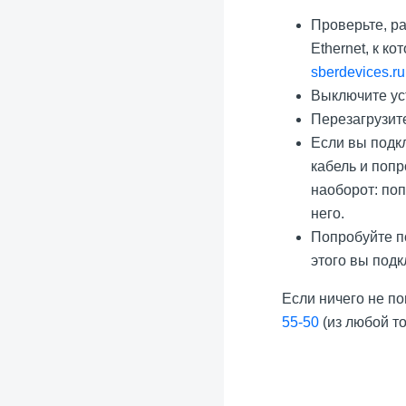
Проверьте, ра
Ethernet, к к
sberdevices.ru
Выключите уст
Перезагрузите
Если вы подкл
кабель и попр
наоборот: поп
него.
Попробуйте по
этого вы подк
Если ничего не по
55-50
(из любой т