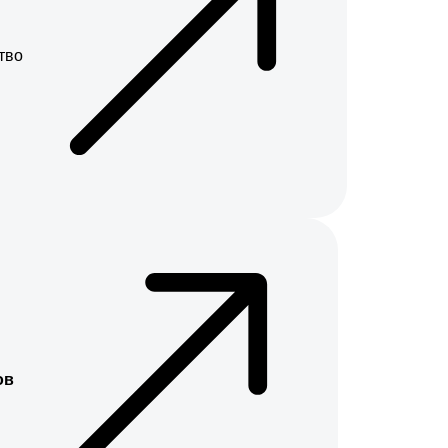
тво
ов