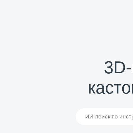
3D-
касто