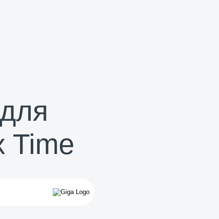
 для
x Time