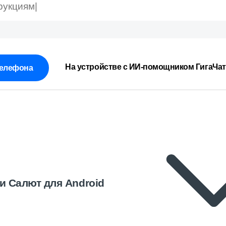
На устройстве с ИИ-помощником ГигаЧат
елефона
и Салют для Android