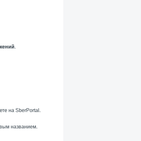
жений
.
те на SberPortal.
овым названием.