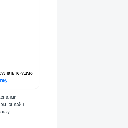
к узнать текущую
вку
.
жениями
гры, онлайн-
новку