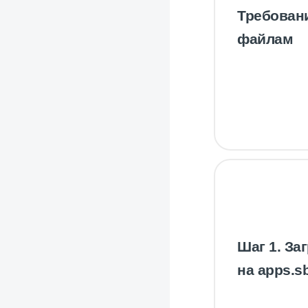
Требован
файлам
Шаг 1. За
на apps.s