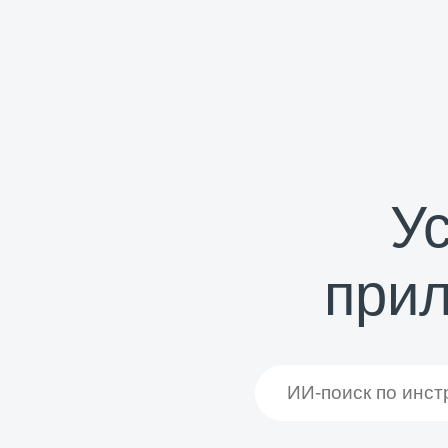
У
прил