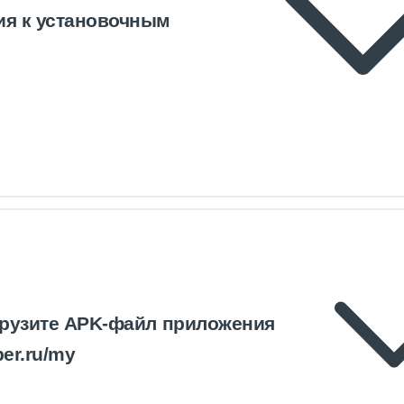
ия к установочным
грузите APK-файл приложения
ber.ru/my