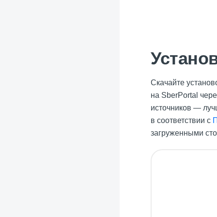
Устано
Скачайте установ
на SberPortal чер
источников — луч
в соответствии с
загруженными ст