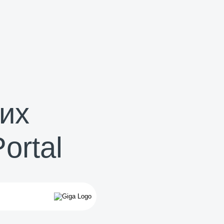
их
ortal