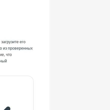
загрузите его
ко из проверенных
е, что
нный