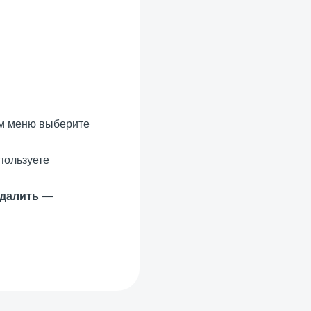
ем меню выберите
пользуете
далить
—