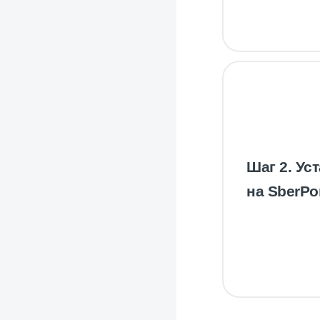
Шаг 2. Ус
на SberPor