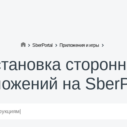
SberPortal
Приложения и игры
становка сторонн
ожений на SberP