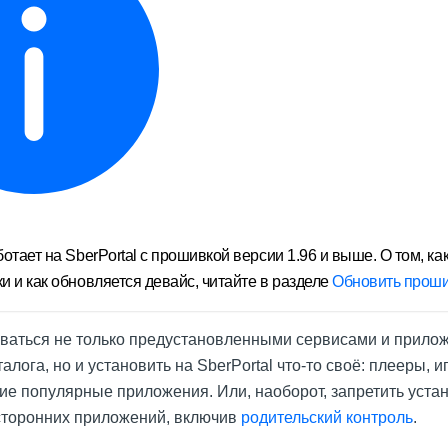
отает на SberPortal с прошивкой версии 1.96 и выше. О том, ка
 и как обновляется девайс, читайте в разделе
Обновить проши
ваться не только предустановленными сервисами и прило
алога, но и установить на SberPortal что-то своё: плееры, и
ие популярные приложения. Или, наоборот, запретить уста
сторонних приложений, включив
родительский контроль
.