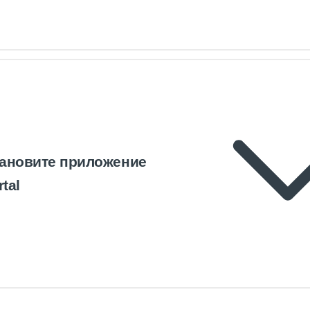
тановите приложение
tal