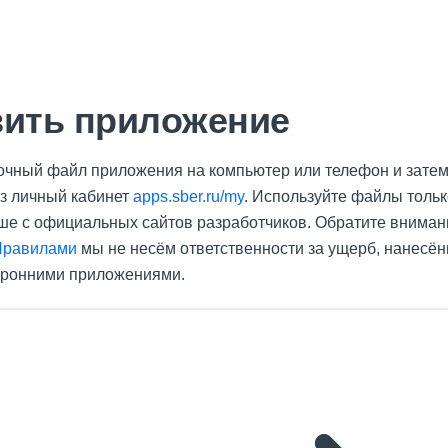
вить приложение
очный файл приложения на компьютер или телефон и затем 
ез личный кабинет
apps.sber.ru/my
. Используйте файлы толь
ше с официальных сайтов разработчиков. Обратите внимани
Правилами
мы не несём ответственности за ущерб, нанесё
оронними приложениями.