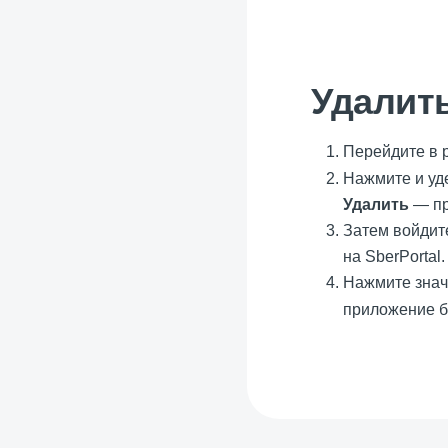
Удалит
Перейдите в 
Нажмите и уд
Удалить
— пр
Затем войдит
на SberPortal.
Нажмите зна
приложение бу