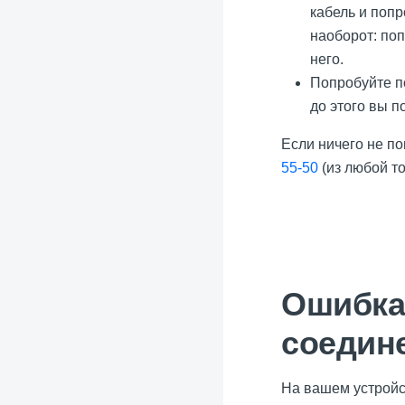
кабель и попр
наоборот: поп
него.
Попробуйте по
до этого вы п
Если ничего не по
55-50
(из любой т
Ошибка
соедин
На вашем устройст