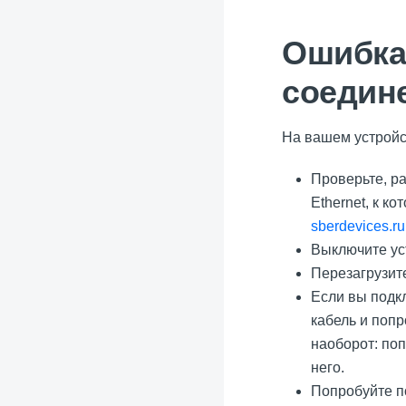
Ошибка
соедин
На вашем устройст
Проверьте, ра
Ethernet, к к
sberdevices.ru
Выключите уст
Перезагрузите
Если вы подкл
кабель и попр
наоборот: поп
него.
Попробуйте по