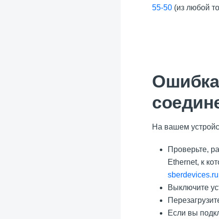
55-50
(из любой т
Ошибка
соедин
На вашем устройст
Проверьте, ра
Ethernet, к к
sberdevices.ru
Выключите уст
Перезагрузите
Если вы подкл