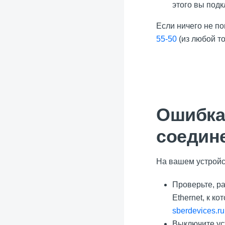
этого вы подк
Если ничего не по
55-50
(из любой т
Ошибка
соедин
На вашем устройст
Проверьте, ра
Ethernet, к к
sberdevices.ru
Выключите уст