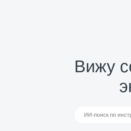
Вижу с
э