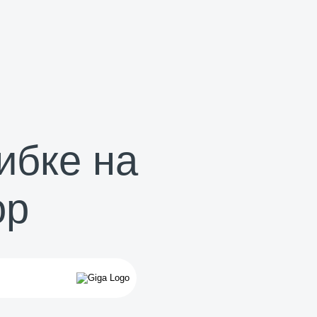
ибке на
op