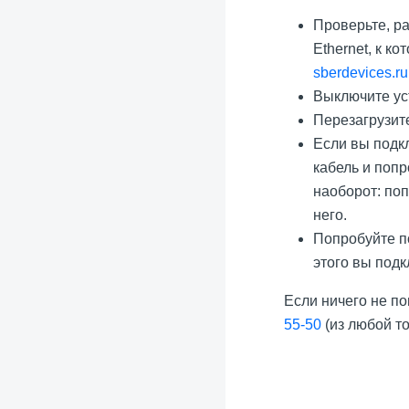
Проверьте, ра
Ethernet, к к
sberdevices.ru
Выключите уст
Перезагрузите
Если вы подкл
кабель и попр
наоборот: поп
него.
Попробуйте по
этого вы подк
Если ничего не по
55-50
(из любой т