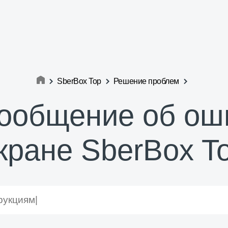
SberBox Top
Решение проблем
ообщение об ош
кране SberBox T