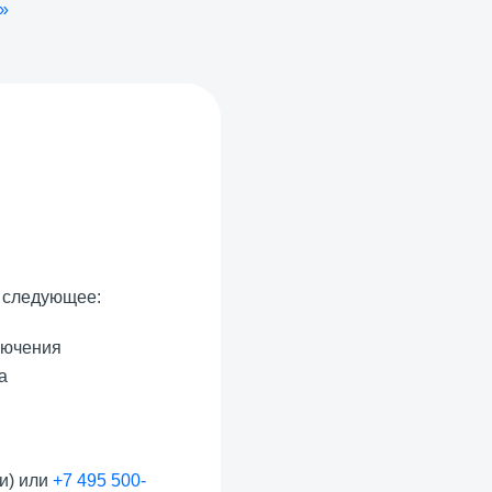
»
е следующее:
лючения
а
и) или
+7 495 500-