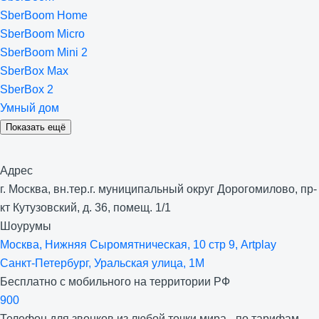
SberBoom Home
SberBoom Micro
SberBoom Mini 2
SberBox Max
SberBox 2
Умный дом
Показать ещё
Адрес
г. Москва, вн.тер.г. муниципальный округ Дорогомилово, пр-
кт Кутузовский, д. 36, помещ. 1/1
Шоурумы
Москва, Нижняя Сыро­мятническая, 10 стр 9, Artplay
Санкт-Петербург, Уральская улица, 1М
Бесплатно с мобильного на территории РФ
900
Телефон для звонков из любой точки мира - по тарифам