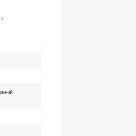
ля
.
тивной