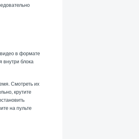
ледовательно
 видео в формате
я внутри блока
емя. Смотреть их
льно, крутите
остановить
ите на пульте