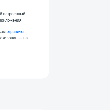
ый встроенный
 приложения.
исам
ограничен
локирован — на