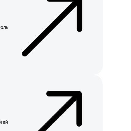
роль
етей