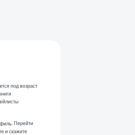
ется под возраст
книги
лейлисты
. Перейти
те и скажите