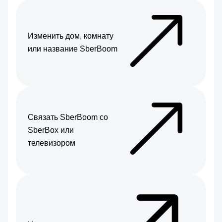
Изменить дом, комнату
или название SberBoom
Связать SberBoom со
SberBox или
телевизором