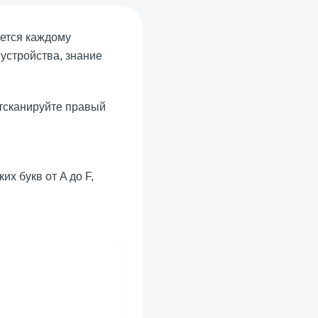
ется каждому
устройства, знание
отсканируйте правый
их букв от A до F,