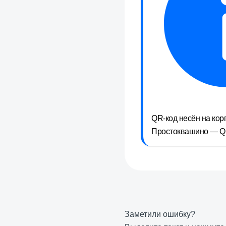
QR-код несён на кор
Простоквашино — QR
Заметили ошибку?