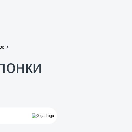
ок
лонки