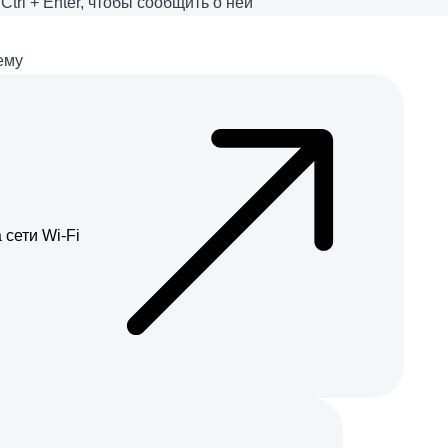
е
Ctrl
+
Enter
, чтобы сообщить о ней
ему
сети Wi-Fi