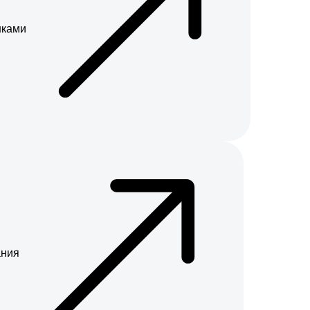
нками
ания