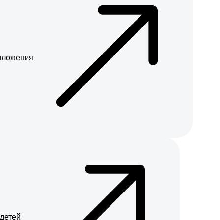
риложения
 детей