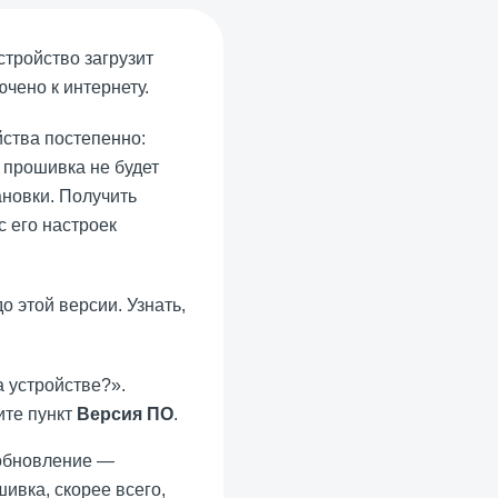
тройство загрузит
чено к интернету.
йства постепенно:
 прошивка не будет
ановки. Получить
 его настроек
о этой версии. Узнать,
 устройстве?».
ите пункт
Версия ПО
.
 обновление —
ивка, скорее всего,