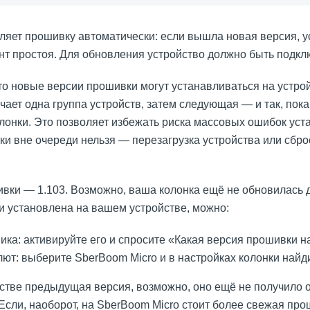
ляет прошивку автоматически: если вышла новая версия, ус
нт простоя. Для обновления устройство должно быть подклю
то новые версии прошивки могут устанавливаться на устро
ает одна группа устройств, затем следующая — и так, пока
лонки. Это позволяет избежать риска массовых ошибок уст
и вне очереди нельзя — перезагрузка устройства или сброс
шивки —
1.103
. Возможно, ваша колонка ещё не обновилась д
и установлена на вашем устройстве, можно:
ка: активируйте его и спросите «Какая версия прошивки на
ют: выберите SberBoom Micro и в настройках колонки найд
стве предыдущая версия, возможно, оно ещё не получило
Если, наоборот, на SberBoom Micro стоит более свежая прош