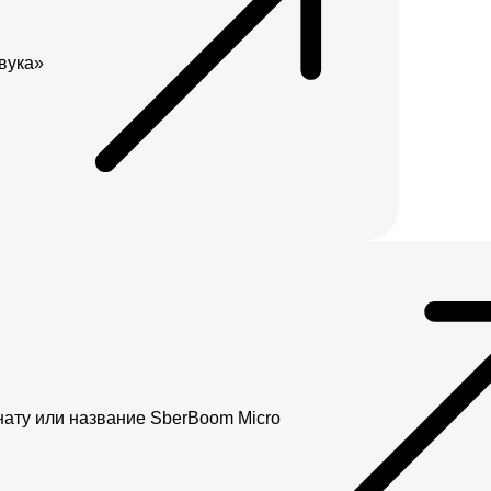
вука»
нату или название SberBoom Micro