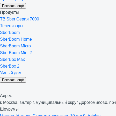
Показать ещё
Продукты
ТВ Sber Серия 7000
Телевизоры
SberBoom
SberBoom Home
SberBoom Micro
SberBoom Mini 2
SberBox Max
SberBox 2
Умный дом
Показать ещё
Адрес
г. Москва, вн.тер.г. муниципальный округ Дорогомилово, пр-к
Шоурумы
Москва, Нижняя Сыро­мятническая, 10 стр 9, Artplay