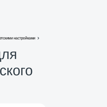
етскими настройками
для
ского