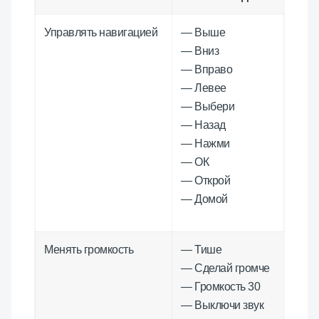
Управлять навигацией
— Выше
— Вниз
— Вправо
— Левее
— Выбери
— Назад
— Нажми
— ОК
— Открой
— Домой
Менять громкость
— Тише
— Сделай громче
— Громкость 30
— Выключи звук