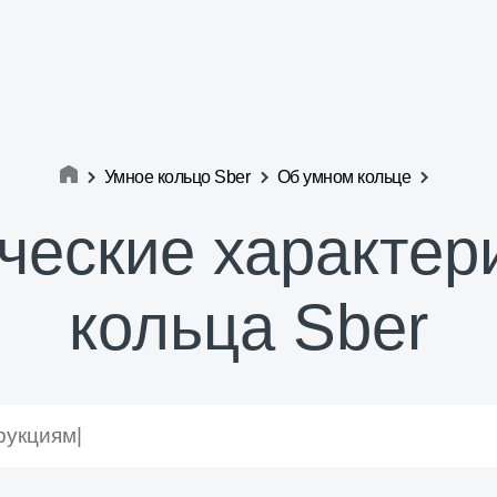
Умное кольцо Sber
Об умном кольце
ческие характер
кольца Sber