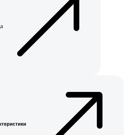
ца
ктеристики