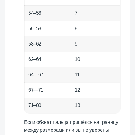
54–56
7
56–58
8
58–62
9
62–64
10
64—67
11
67—71
12
71–80
13
Если обхват пальца пришёлся на границу
между размерами или вы не уверены