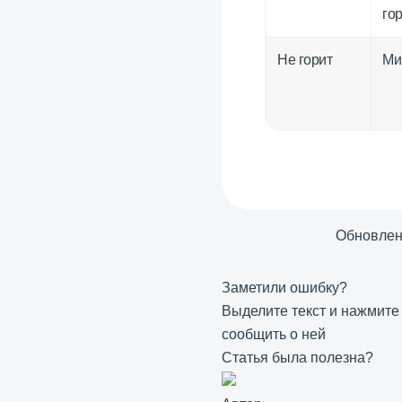
го
Не горит
Ми
Обновле
Заметили ошибку?
Выделите текст и нажмит
сообщить о ней
Статья была полезна?