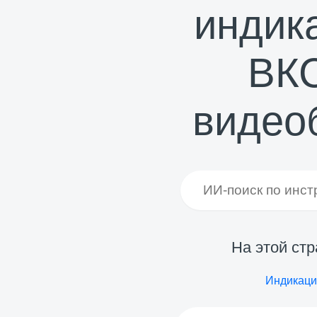
индик
ВК
видео
На этой ст
Индикаци