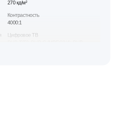
270 кд/м²
Контрастность
4000:1
я
Цифровое ТВ
DVB-T/T2, DVB-C (MPEG2/4), DVB-
S/S2
Интерфейсы
2 × USB, 3 × HDMI, Optical, RJ45, CI+
Операционная система
1
Салют ТВ
Габариты
719,2 х 422,5 х 81,6 мм
Габариты с подставкой
719,2 х 471,8 х 225 мм