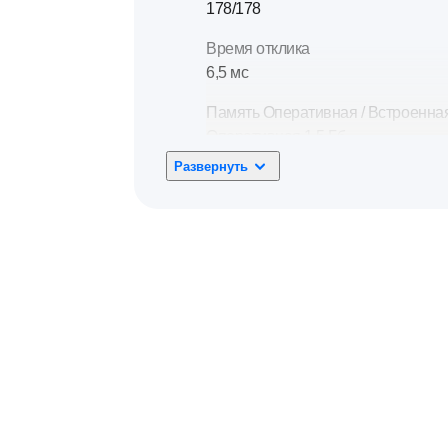
178/178
Время отклика
6,5 мс
Память Оперативная / Встроенна
Оперативная 1,5 Гб
Встроенная 8 Гб
Развернуть
Аналоговое ТВ
PAL, SECAM DK, I, BG, L
Беспроводные интерфейсы
Wi-Fi 2.4 ГГц/5 ГГц. Bluetooth LE 5.
Материал передней панели
Пластик
Вес
3,3 кг