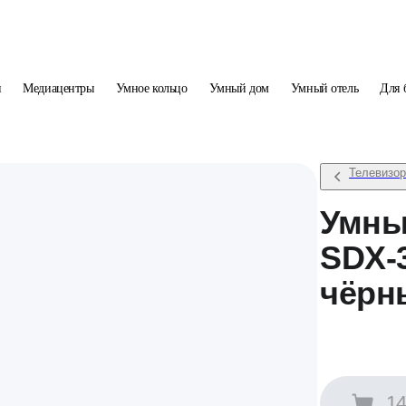
и
Медиацентры
Умное кольцо
Умный дом
Умный отель
Для 
Телевизо
Умны
SDX-
чёрн
14