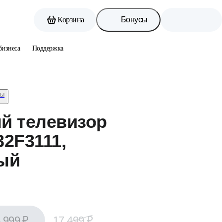
Корзина
Бонусы
бизнеса
Поддержка
ры
й телевизор
32F3111
,
ый
 999 ₽
17 499 ₽