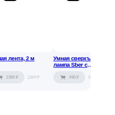
ая лента, 2 м
Умная сверхъяркая
лампа Sber с
адаптивным светом
E27
2390 ₽
2990 ₽
490 ₽
990 ₽