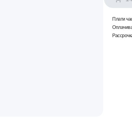
Плати ч
Оплачива
Рассроч