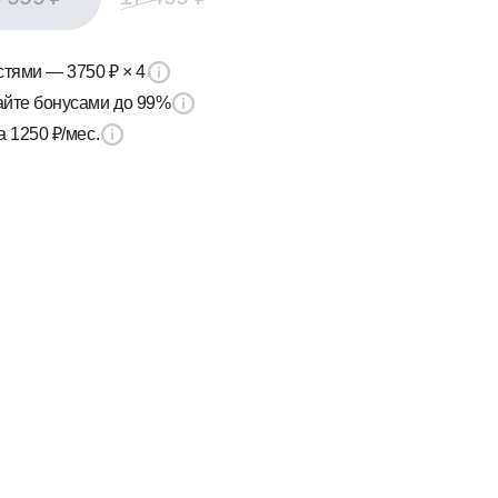
астями —
3750 ₽
× 4
йте бонусами до 99%
ка
1250 ₽
/мес.