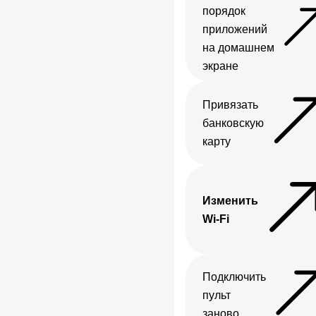
порядок
приложений
на домашнем
экране
Привязать
банковскую
карту
Изменить
Wi-Fi
Подключить
пульт
заново