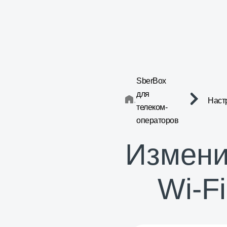
SberBox
для
Наст
телеком-
операторов
Измени
Wi-Fi