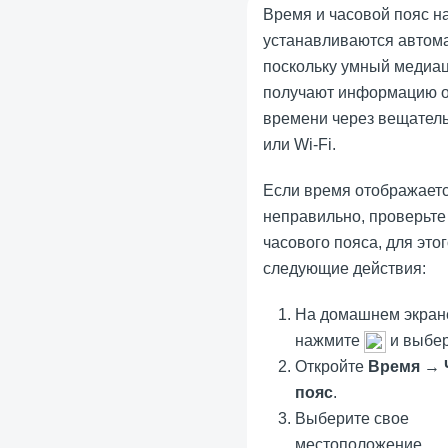
Время и часовой пояс н
устанавливаются автома
поскольку умный медиа
получают информацию о
времени через вещател
или Wi-Fi.
Если время отображает
неправильно, проверьте
часового пояса, для это
следующие действия:
На домашнем экран
нажмите
и выбе
Откройте
Время
→
пояс
.
Выберите свое
местоположение.