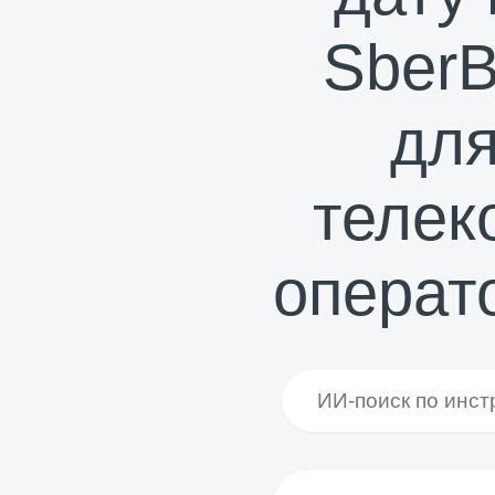
Sber
дл
телек
операт