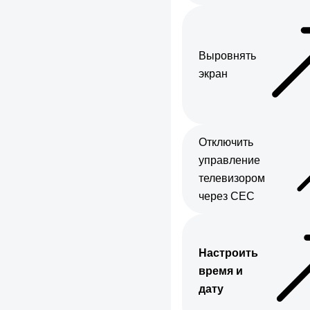
Выровнять
экран
Отключить
управление
телевизором
через CEC
Настроить
время и
дату