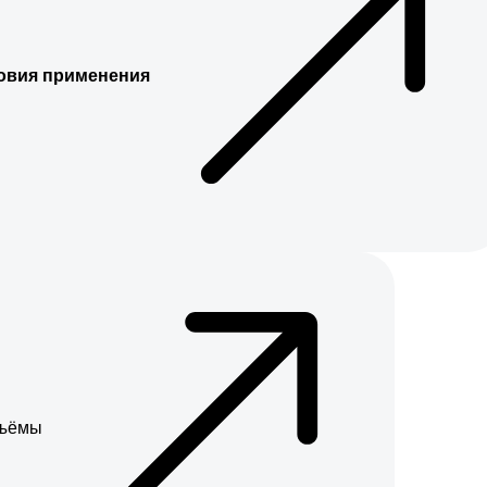
ловия применения
зъёмы