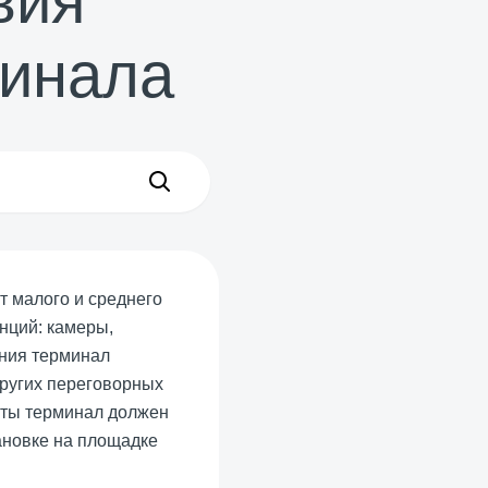
вия
инала
 малого и среднего
нций: камеры,
ания терминал
других переговорных
боты терминал должен
тановке на площадке