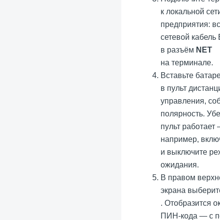
к локальной сет
предприятия: в
сетевой кабель 
в разъём
NET
на терминале.
Вставьте батар
в пульт дистанц
управления, со
полярность. Убе
пульт работает
например, вклю
и выключите р
ожидания.
В правом верхн
экрана выберит
. Отобразится о
ПИН-кода — с 