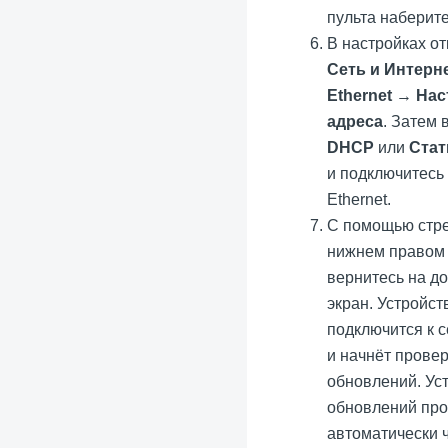
пульта наберит
В настройках от
Сеть и Интерн
Ethernet
→
Нас
адреса
. Затем
DHCP
или
Стат
и подключитесь 
Ethernet.
С помощью стре
нижнем правом 
вернитесь на д
экран. Устройст
подключится к с
и начнёт провер
обновлений. Ус
обновлений про
автоматически 