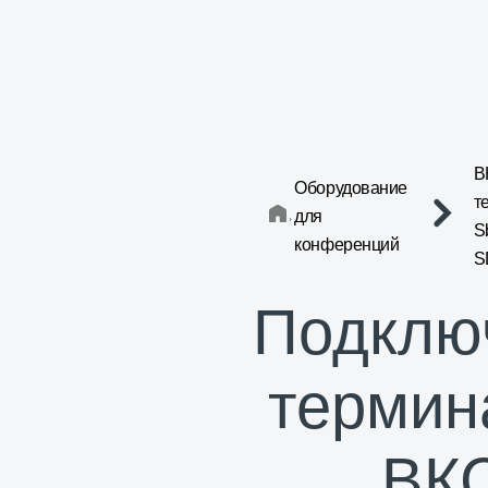
В
Оборудование
т
для
S
конференций
S
Подклю
термин
ВК