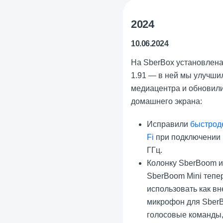
2024
10.06.2024
На SberBox установлен
1.91 — в ней мы улучши
медиацентра и обновил
домашнего экрана:
Исправили
быстрод
Fi
при подключении 
ГГц.
Колонку SberBoom 
SberBoom Mini тепе
использовать как в
микрофон для SberB
голосовые команды,