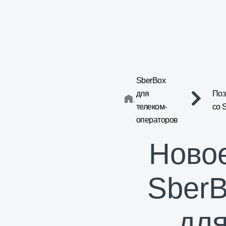
SberBox
для
Поз
телеком-
со 
операторов
Ново
Sber
дл