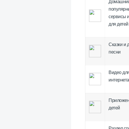
Домашний
популярн
сервисы 
для детей
Сказки и 
песни
Видео для
интернет
Приложен
детей
Раздел со