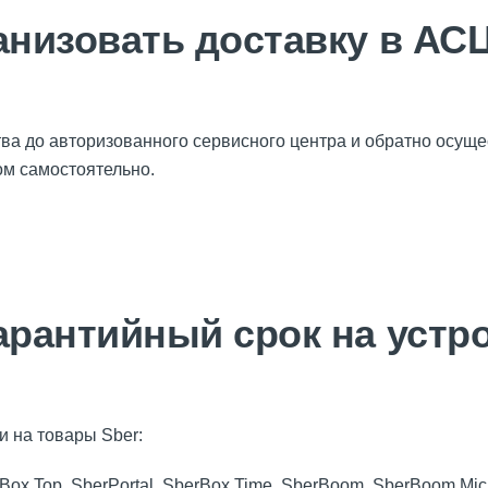
анизовать доставку в АСЦ
тва до авторизованного сервисного центра и обратно осуще
м самостоятельно.
арантийный срок на устр
и на товары Sber:
Box Top, SberPortal, SberBox Time, SberBoom, SberBoom Mic