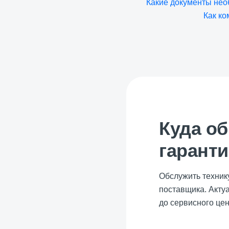
Какие документы нео
Как ко
Куда о
гарант
Обслужить техник
поставщика. Акту
до сервисного це