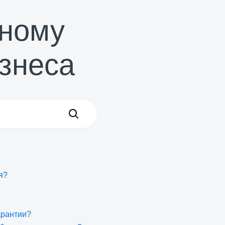
йному
знеса
я?
арантии?