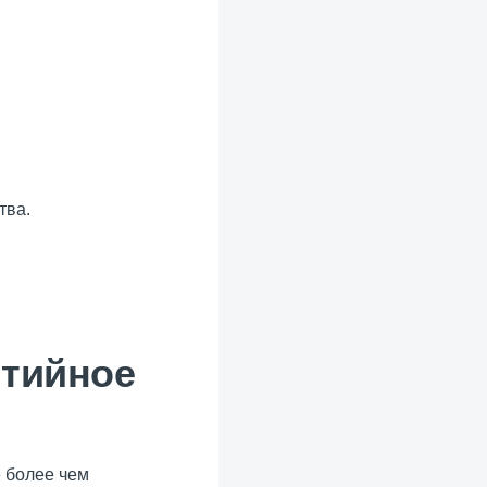
тва.
нтийное
 более чем