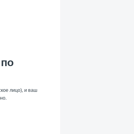
 по
кое лицо), и ваш
но.