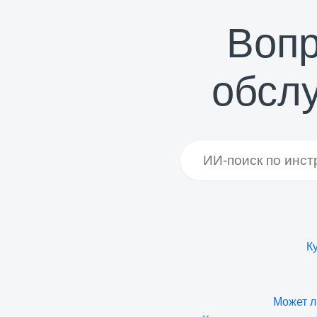
Вопр
обсл
К
Может л