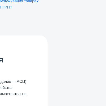
обслуживания товара?
ии НРП?
я
 (далее — АСЦ)
ройства
самостоятельно.