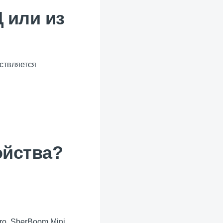
 или из
ствляется
ойства?
ro, SberBoom Mini,