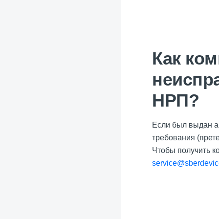
Как ко
неиспра
НРП?
Если был выдан а
требования (прете
Чтобы получить к
service@sberdevic