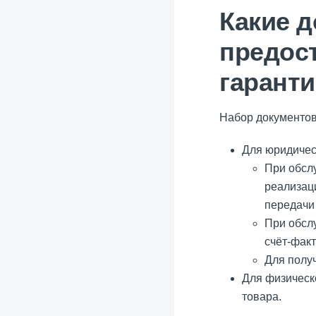
Какие 
предос
гарант
Набор документов 
Для юридичес
При обсл
реализаци
передачи 
При обсл
счёт-фак
Для полу
Для физическо
товара.