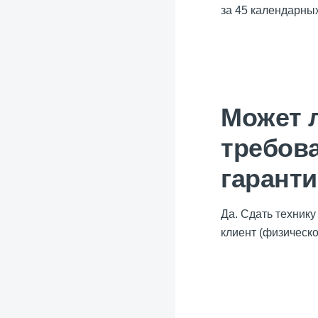
за 45 календарных
Может л
требов
гарант
Да. Сдать техник
клиент (физическ