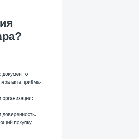
ния
ара?
 документ о
ляра акта приёма-
и организации:
и доверенность.
ающий покупку